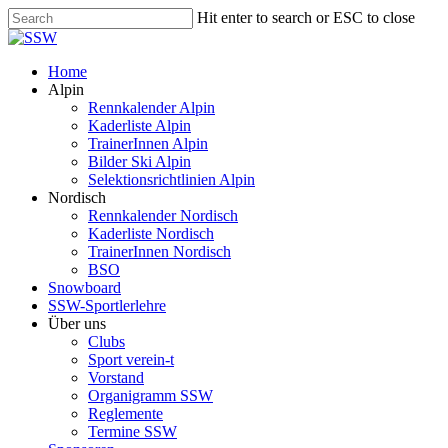
Skip
Hit enter to search or ESC to close
to
Close
main
Search
content
Menu
Home
Alpin
Rennkalender Alpin
Kaderliste Alpin
TrainerInnen Alpin
Bilder Ski Alpin
Selektionsrichtlinien Alpin
Nordisch
Rennkalender Nordisch
Kaderliste Nordisch
TrainerInnen Nordisch
BSO
Snowboard
SSW-Sportlerlehre
Über uns
Clubs
Sport verein-t
Vorstand
Organigramm SSW
Reglemente
Termine SSW