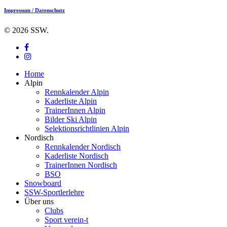
Impressum / Datenschutz
© 2026 SSW.
facebook
instagram
Close
Home
Menu
Alpin
Rennkalender Alpin
Kaderliste Alpin
TrainerInnen Alpin
Bilder Ski Alpin
Selektionsrichtlinien Alpin
Nordisch
Rennkalender Nordisch
Kaderliste Nordisch
TrainerInnen Nordisch
BSO
Snowboard
SSW-Sportlerlehre
Über uns
Clubs
Sport verein-t