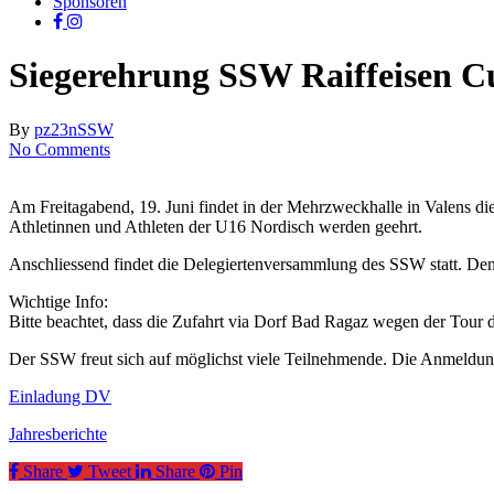
Sponsoren
facebook
instagram
Siegerehrung SSW Raiffeisen C
By
pz23n
SSW
No Comments
Am Freitagabend, 19. Juni findet in der Mehrzweckhalle in Valens die
Athletinnen und Athleten der U16 Nordisch werden geehrt.
Anschliessend findet die Delegiertenversammlung des SSW statt. De
Wichtige Info:
Bitte beachtet, dass die Zufahrt via Dorf Bad Ragaz wegen der Tour de
Der SSW freut sich auf möglichst viele Teilnehmende. Die Anmeldung
Einladung DV
Jahresberichte
Share
Tweet
Share
Pin