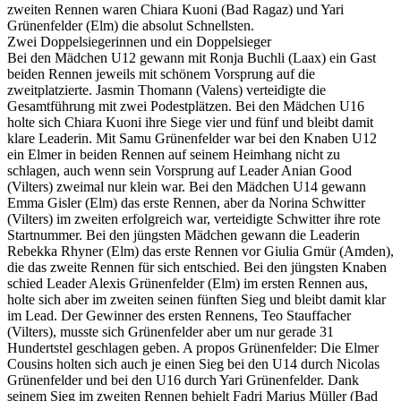
zweiten Rennen waren Chiara Kuoni (Bad Ragaz) und Yari
Grünenfelder (Elm) die absolut Schnellsten.
Zwei Doppelsiegerinnen und ein Doppelsieger
Bei den Mädchen U12 gewann mit Ronja Buchli (Laax) ein Gast
beiden Rennen jeweils mit schönem Vorsprung auf die
zweitplatzierte. Jasmin Thomann (Valens) verteidigte die
Gesamtführung mit zwei Podestplätzen. Bei den Mädchen U16
holte sich Chiara Kuoni ihre Siege vier und fünf und bleibt damit
klare Leaderin. Mit Samu Grünenfelder war bei den Knaben U12
ein Elmer in beiden Rennen auf seinem Heimhang nicht zu
schlagen, auch wenn sein Vorsprung auf Leader Anian Good
(Vilters) zweimal nur klein war. Bei den Mädchen U14 gewann
Emma Gisler (Elm) das erste Rennen, aber da Norina Schwitter
(Vilters) im zweiten erfolgreich war, verteidigte Schwitter ihre rote
Startnummer. Bei den jüngsten Mädchen gewann die Leaderin
Rebekka Rhyner (Elm) das erste Rennen vor Giulia Gmür (Amden),
die das zweite Rennen für sich entschied. Bei den jüngsten Knaben
schied Leader Alexis Grünenfelder (Elm) im ersten Rennen aus,
holte sich aber im zweiten seinen fünften Sieg und bleibt damit klar
im Lead. Der Gewinner des ersten Rennens, Teo Stauffacher
(Vilters), musste sich Grünenfelder aber um nur gerade 31
Hundertstel geschlagen geben. A propos Grünenfelder: Die Elmer
Cousins holten sich auch je einen Sieg bei den U14 durch Nicolas
Grünenfelder und bei den U16 durch Yari Grünenfelder. Dank
seinem Sieg im zweiten Rennen behielt Fadri Marius Müller (Bad