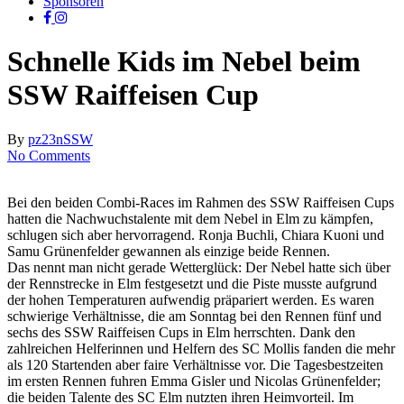
Sponsoren
facebook
instagram
Schnelle Kids im Nebel beim
SSW Raiffeisen Cup
By
pz23n
SSW
No Comments
Bei den beiden Combi-Races im Rahmen des SSW Raiffeisen Cups
hatten die Nachwuchstalente mit dem Nebel in Elm zu kämpfen,
schlugen sich aber hervorragend. Ronja Buchli, Chiara Kuoni und
Samu Grünenfelder gewannen als einzige beide Rennen.
Das nennt man nicht gerade Wetterglück: Der Nebel hatte sich über
der Rennstrecke in Elm festgesetzt und die Piste musste aufgrund
der hohen Temperaturen aufwendig präpariert werden. Es waren
schwierige Verhältnisse, die am Sonntag bei den Rennen fünf und
sechs des SSW Raiffeisen Cups in Elm herrschten. Dank den
zahlreichen Helferinnen und Helfern des SC Mollis fanden die mehr
als 120 Startenden aber faire Verhältnisse vor. Die Tagesbestzeiten
im ersten Rennen fuhren Emma Gisler und Nicolas Grünenfelder;
die beiden Talente des SC Elm nutzten ihren Heimvorteil. Im