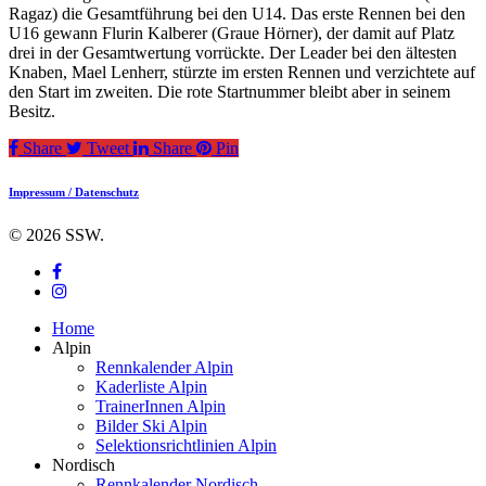
Ragaz) die Gesamtführung bei den U14. Das erste Rennen bei den
U16 gewann Flurin Kalberer (Graue Hörner), der damit auf Platz
drei in der Gesamtwertung vorrückte. Der Leader bei den ältesten
Knaben, Mael Lenherr, stürzte im ersten Rennen und verzichtete auf
den Start im zweiten. Die rote Startnummer bleibt aber in seinem
Besitz.
Share
Tweet
Share
Pin
Impressum / Datenschutz
© 2026 SSW.
facebook
instagram
Close
Home
Menu
Alpin
Rennkalender Alpin
Kaderliste Alpin
TrainerInnen Alpin
Bilder Ski Alpin
Selektionsrichtlinien Alpin
Nordisch
Rennkalender Nordisch