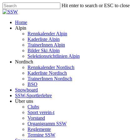
Skip
Hit enter to search or ESC to close
to
Close
main
Search
content
Menu
Home
Alpin
Rennkalender Alpin
Kaderliste Alpin
TrainerInnen Alpin
Bilder Ski Alpin
Selektionsrichtlinien Alpin
Nordisch
Rennkalender Nordisch
Kaderliste Nordisch
TrainerInnen Nordisch
BSO
Snowboard
SSW-Sportlerlehre
Über uns
Clubs
Sport verein-t
Vorstand
Organigramm SSW
Reglemente
Termine SSW