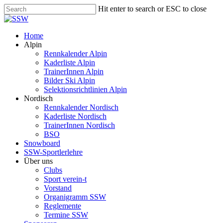
Skip
Hit enter to search or ESC to close
to
Close
main
Search
content
Menu
Home
Alpin
Rennkalender Alpin
Kaderliste Alpin
TrainerInnen Alpin
Bilder Ski Alpin
Selektionsrichtlinien Alpin
Nordisch
Rennkalender Nordisch
Kaderliste Nordisch
TrainerInnen Nordisch
BSO
Snowboard
SSW-Sportlerlehre
Über uns
Clubs
Sport verein-t
Vorstand
Organigramm SSW
Reglemente
Termine SSW