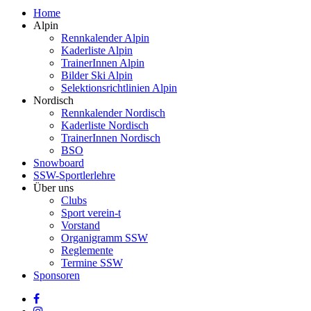
Close
Home
Menu
Alpin
Rennkalender Alpin
Kaderliste Alpin
TrainerInnen Alpin
Bilder Ski Alpin
Selektionsrichtlinien Alpin
Nordisch
Rennkalender Nordisch
Kaderliste Nordisch
TrainerInnen Nordisch
BSO
Snowboard
SSW-Sportlerlehre
Über uns
Clubs
Sport verein-t
Vorstand
Organigramm SSW
Reglemente
Termine SSW
Sponsoren
facebook
instagram