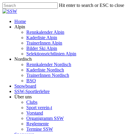
Skip
Hit enter to search or ESC to close
to
Close
main
Search
content
Menu
Home
Alpin
Rennkalender Alpin
Kaderliste Alpin
TrainerInnen Alpin
Bilder Ski Alpin
Selektionsrichtlinien Alpin
Nordisch
Rennkalender Nordisch
Kaderliste Nordisch
TrainerInnen Nordisch
BSO
Snowboard
SSW-Sportlerlehre
Über uns
Clubs
Sport verein-t
Vorstand
Organigramm SSW
Reglemente
Termine SSW