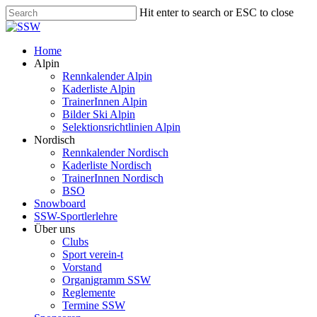
Skip
Hit enter to search or ESC to close
to
Close
main
Search
content
Menu
Home
Alpin
Rennkalender Alpin
Kaderliste Alpin
TrainerInnen Alpin
Bilder Ski Alpin
Selektionsrichtlinien Alpin
Nordisch
Rennkalender Nordisch
Kaderliste Nordisch
TrainerInnen Nordisch
BSO
Snowboard
SSW-Sportlerlehre
Über uns
Clubs
Sport verein-t
Vorstand
Organigramm SSW
Reglemente
Termine SSW