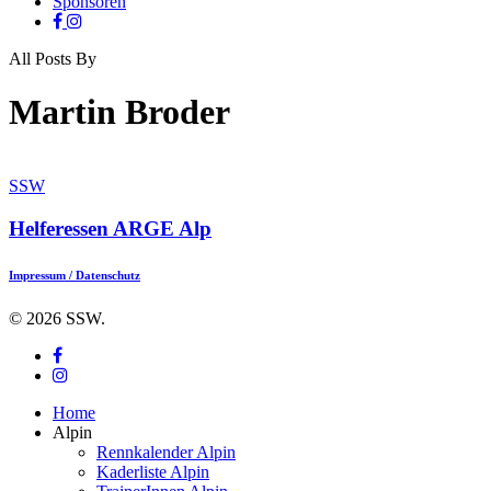
Sponsoren
facebook
instagram
All Posts By
Martin Broder
SSW
Helferessen ARGE Alp
Impressum / Datenschutz
© 2026 SSW.
facebook
instagram
Close
Home
Menu
Alpin
Rennkalender Alpin
Kaderliste Alpin